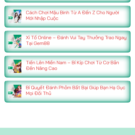
Cách Chơi Mậu Binh Từ A Đến Z Cho Người
Mới Nhập Cuộc
Xì Tố Online – Đánh Vui Tay Thưởng Trao Ngay
Tại Gem88
Tiến Lên Miền Nam – Bí Kíp Chơi Từ Cơ Bản
Đến Nâng Cao
Bí Quyết Đánh Phỏm Bất Bại Giúp Bạn Hạ Gục
Mọi Đối Thủ