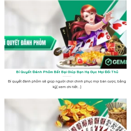
Bí Quyết Đánh Phỏm Bất Bại Giúp Bạn Hạ Gục Mọi Đối Thủ
Bí quyết đánh phỏm sẽ giúp người chơi chinh phục mọi bàn cược, bằng
kỹ[ xem chi tiết...]