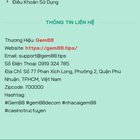
Điều Khoản Sử Dụng
THÔNG TIN LIÊN HỆ
Thương Hiệu:
Gem88
Website:
https://gem88.tips/
Email:
support@gem88.tips
Số Điện Thoại: 0919 324 785
Địa Chỉ: Số 77 Phan Xích Long, Phường 2, Quận Phú
Nhuận, TP.HCM, Việt Nam
Zipcode: 700000
Hashtag:
#Gem88 #gem88decom #nhacaigem88
#casinotructuyen