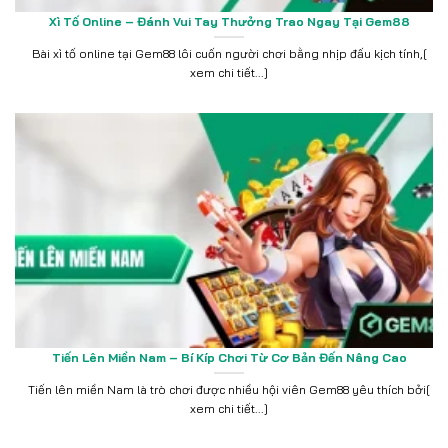
Xì Tố Online – Đánh Vui Tay Thưởng Trao Ngay Tại Gem88
Bài xì tố online tại Gem88 lôi cuốn người chơi bằng nhịp đấu kịch tính,[
xem chi tiết...]
Tiến Lên Miền Nam – Bí Kíp Chơi Từ Cơ Bản Đến Nâng Cao
Tiến lên miền Nam là trò chơi được nhiều hội viên Gem88 yêu thích bởi[
xem chi tiết...]